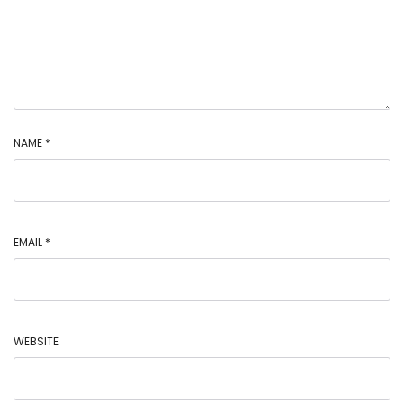
NAME
*
EMAIL
*
WEBSITE