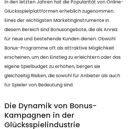
In den letzten Jahren hat die Popularität von Online-
Glücksspielplattformen erheblich zugenommen.
Eines der wichtigsten Marketinginstrumente in
diesem Bereich sind Bonusangebote, die als Anreiz
für neue und bestehende Kunden dienen. Obwohl
Bonus-Programme oft als attraktive Möglichkeit
erscheinen, um den Einstieg zu erleichtern oder das
eigene Spielbudget zu erhöhen, bergen sie
gleichzeitig Risiken, die sowohl für Anbieter als auch
für Spieler von Bedeutung sind.
Die Dynamik von Bonus-
Kampagnen in der
Glücksspielindustrie