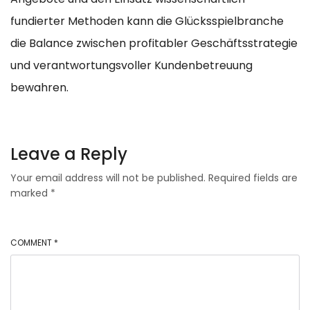
fundierter Methoden kann die Glücksspielbranche
die Balance zwischen profitabler Geschäftsstrategie
und verantwortungsvoller Kundenbetreuung
bewahren.
Leave a Reply
Your email address will not be published.
Required fields are
marked
*
COMMENT
*