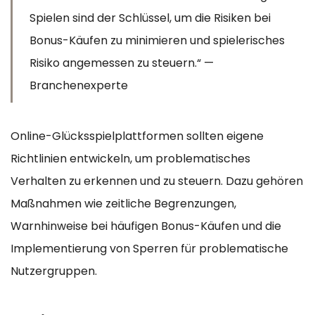
Spielen sind der Schlüssel, um die Risiken bei
Bonus-Käufen zu minimieren und spielerisches
Risiko angemessen zu steuern.“ —
Branchenexperte
Online-Glücksspielplattformen sollten eigene
Richtlinien entwickeln, um problematisches
Verhalten zu erkennen und zu steuern. Dazu gehören
Maßnahmen wie zeitliche Begrenzungen,
Warnhinweise bei häufigen Bonus-Käufen und die
Implementierung von Sperren für problematische
Nutzergruppen.