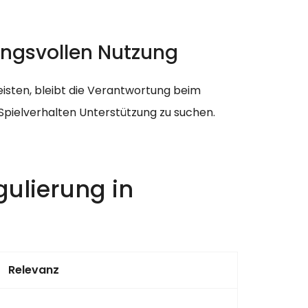
ungsvollen Nutzung
isten, bleibt die Verantwortung beim
 Spielverhalten Unterstützung zu suchen.
gulierung in
Relevanz