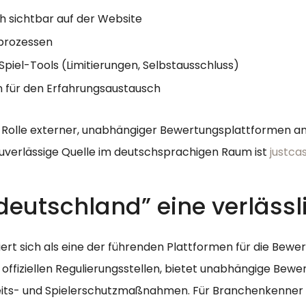
ch sichtbar auf der Website
sprozessen
Spiel-Tools (Limitierungen, Selbstausschluss)
für den Erfahrungsaustausch
olle externer, unabhängiger Bewertungsplattformen an Be
uverlässige Quelle im deutschsprachigen Raum ist
justca
eutschland” eine verlässli
iert sich als eine der führenden Plattformen für die Bewe
offiziellen Regulierungsstellen, bietet unabhängige Bew
rheits- und Spielerschutzmaßnahmen. Für Branchenkenner