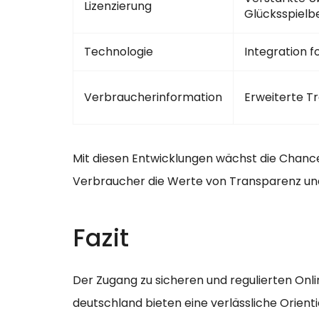
Lizenzierung
Glücksspielb
Technologie
Integration f
Verbraucherinformation
Erweiterte 
Mit diesen Entwicklungen wächst die Chance,
Verbraucher die Werte von Transparenz un
Fazit
Der Zugang zu sicheren und regulierten Onli
deutschland bieten eine verlässliche Orient