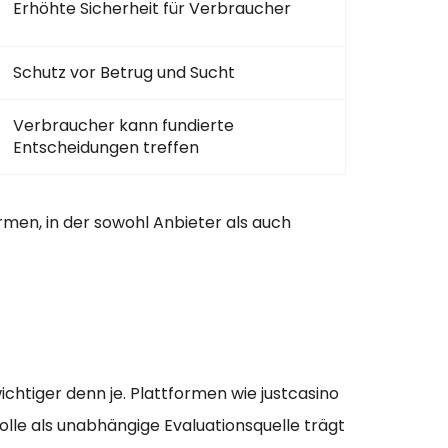
Erhöhte Sicherheit für Verbraucher
Schutz vor Betrug und Sucht
Verbraucher kann fundierte
Entscheidungen treffen
rmen, in der sowohl Anbieter als auch
chtiger denn je. Plattformen wie justcasino
olle als unabhängige Evaluationsquelle trägt